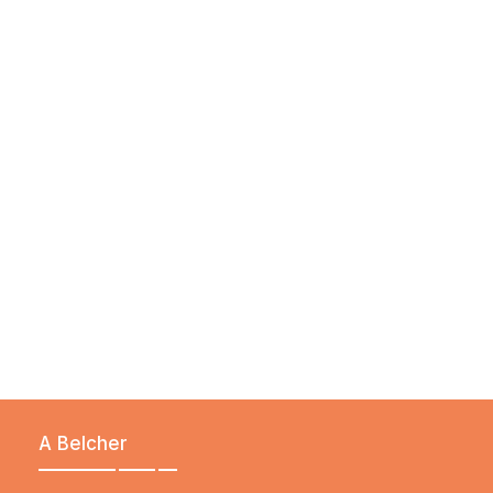
PESQUISA E TECNOLOGIA
Inovação
Detalhes
A Belcher