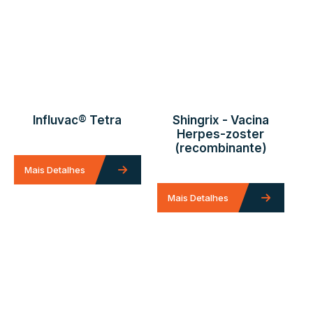
Influvac® Tetra
Shingrix - Vacina
Herpes-zoster
V
(recombinante)
Mais Detalhes
Mais Detalhes