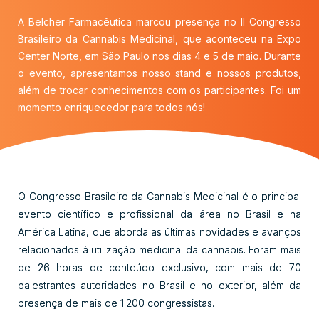
A Belcher Farmacêutica marcou presença no II Congresso
Brasileiro da Cannabis Medicinal, que aconteceu na Expo
Center Norte, em São Paulo nos dias 4 e 5 de maio. Durante
o evento, apresentamos nosso stand e nossos produtos,
além de trocar conhecimentos com os participantes. Foi um
momento enriquecedor para todos nós!
O Congresso Brasileiro da Cannabis Medicinal é o principal
evento científico e profissional da área no Brasil e na
América Latina, que aborda as últimas novidades e avanços
relacionados à utilização medicinal da cannabis. Foram mais
de 26 horas de conteúdo exclusivo, com mais de 70
palestrantes autoridades no Brasil e no exterior, além da
presença de mais de 1.200 congressistas.