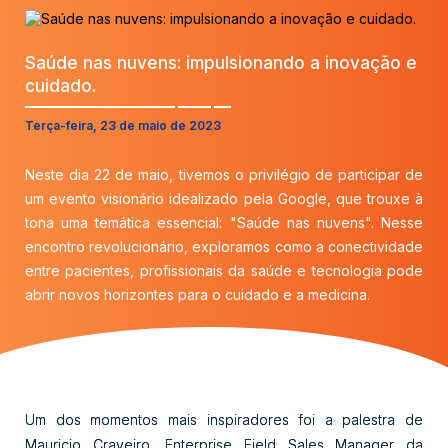
Saúde nas nuvens: impulsionando a inovação e
cuidado.
Terça-feira, 23 de maio de 2023
Neste dia 22 de maio, tivemos o privilégio de participar de
um evento visionário idealizado pela Google, que trouxe à
tona uma temática essencial: "Saúde nas nuvens". Nesse
encontro revolucionário, exploramos como a conectividade
entre pacientes, profissionais da saúde e tecnologia pode
abrir novos horizontes para o cuidado e a medicina.
Um dos momentos mais inspiradores foi a palestra de
Mauricio Craveiro, Enterprise Field Sales Manager da